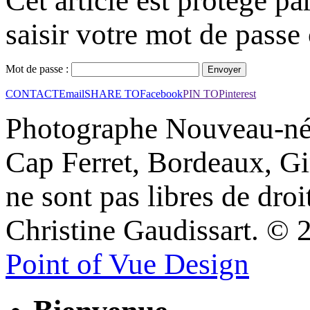
Cet article est protégé pa
saisir votre mot de passe 
Mot de passe :
CONTACT
Email
SHARE TO
Facebook
PIN TO
Pinterest
Photographe Nouveau-né 
Cap Ferret, Bordeaux, Gi
ne sont pas libres de droi
Christine Gaudissart. ©
Point of Vue Design