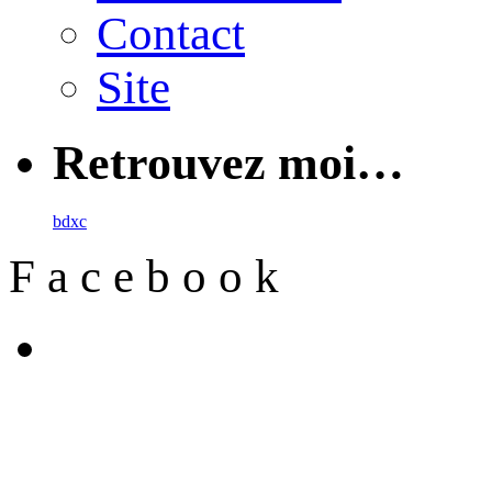
Contact
Site
Retrouvez moi…
b
d
x
c
F
a
c
e
b
o
o
k