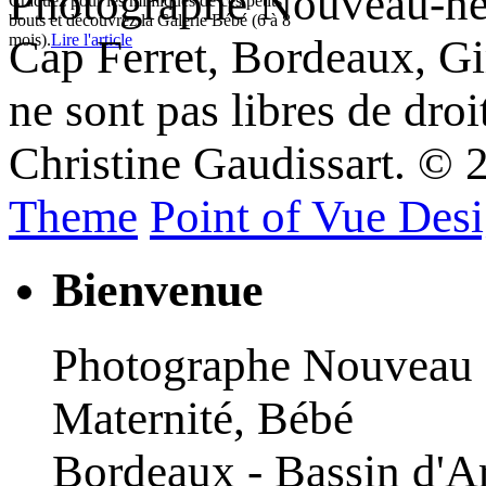
Photographe Nouveau-né 
Craquez pour les mimiques de ces petits
bouts et découvrez la Galerie Bébé (6 à 8
mois).
Lire l'article
Cap Ferret, Bordeaux, Gi
ne sont pas libres de droi
Christine Gaudissart. ©
Theme
Point of Vue Des
Bienvenue
Photographe Nouveau
Maternité, Bébé
Bordeaux - Bassin d'A