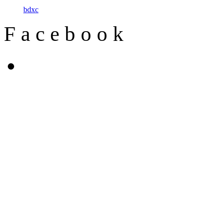
b
d
x
c
F
a
c
e
b
o
o
k