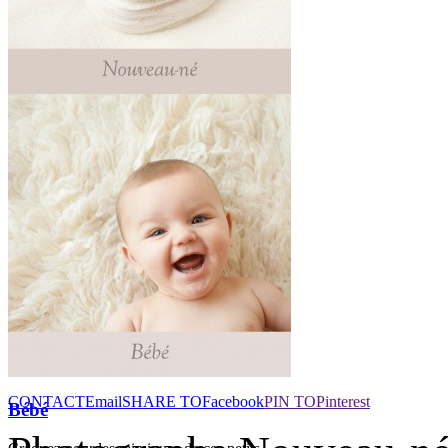
Nouveau Né
Fondez de plaisir avec la Galerie des
portraits de naissance des nouveaux-nés.
Lire
l'article
CONTACT
Email
SHARE TO
Facebook
PIN TO
Pinterest
Bébé