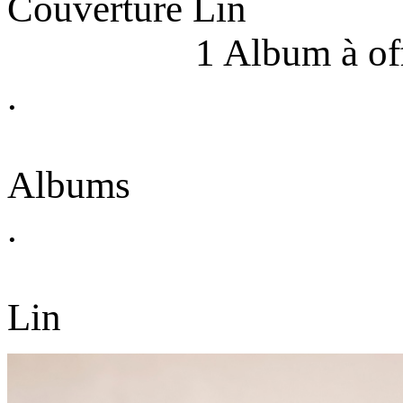
Couve
1 Album à offr
.
4 
Albums
.
2 Po
Lin