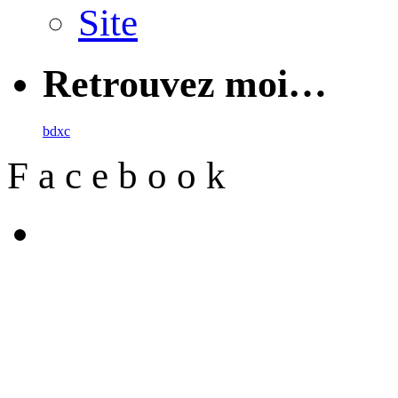
Site
Retrouvez moi…
b
d
x
c
F
a
c
e
b
o
o
k